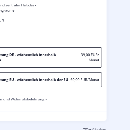
nd zentraler Helpdesk
tingräume
EN
itung DE - wöchentlich innerhalb
39,00 EUR
/
s
Monat
itung EU - wöchentlich innerhalb der EU
69,00 EUR
/ Monat
n und Widerrufsbelehrung »
Tarif ändern